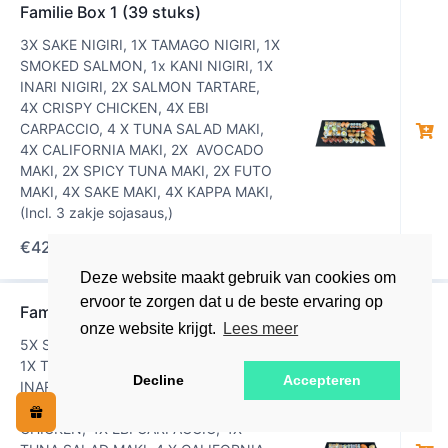
Familie Box 1 (39 stuks)
3X SAKE NIGIRI, 1X TAMAGO NIGIRI, 1X
SMOKED SALMON, 1x KANI NIGIRI, 1X
INARI NIGIRI, 2X SALMON TARTARE,
4X CRISPY CHICKEN, 4X EBI
CARPACCIO, 4 X TUNA SALAD MAKI,
4X CALIFORNIA MAKI, 2X AVOCADO
MAKI, 2X SPICY TUNA MAKI, 2X FUTO
MAKI, 4X SAKE MAKI, 4X KAPPA MAKI,
(Incl. 3 zakje sojasaus,)
€
42,00
Deze website maakt gebruik van cookies om
ervoor te zorgen dat u de beste ervaring op
Familie Box 2 (60 stuks)
onze website krijgt.
Lees meer
5X SAKE NIGIRI, 1X MAGURO NIGIRI,
0
1X TAMAGO NIGIRI, 1 X EBI NIGIRI, 1X
€0,00
Decline
Accepteren
INARI NIGIRI, 1X SMOKED SALMON, 2X
SALMON TARTARE, 4X CRISPY
CHICKEN, 4X EBI CARPACCIO, 4X