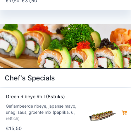
€
31,50
€
37,50
Chef's Specials
Green Ribeye Roll (8stuks)
Geflambeerde ribeye, japanse mayo,
unagi saus, groente mix (paprika, ui,
rettich)
€
15,50