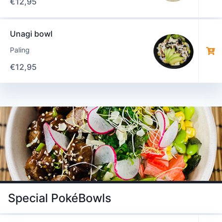
€
12,95
Unagi bowl
Paling
€
12,95
Special PokéBowls