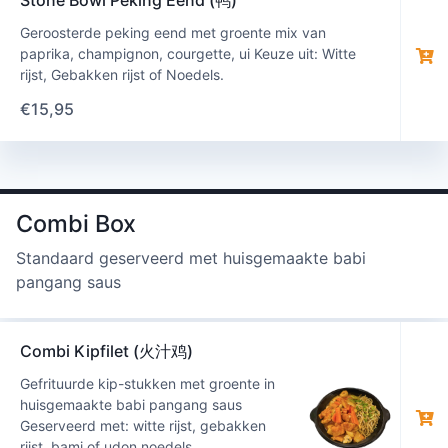
Stone Bowl Peking Eend (鸭)
Geroosterde peking eend met groente mix van
paprika, champignon, courgette, ui Keuze uit: Witte
rijst, Gebakken rijst of Noedels.
€
15,95
Combi Box
Standaard geserveerd met huisgemaakte babi
pangang saus
Combi Kipfilet (火汁鸡)
Gefrituurde kip-stukken met groente in
huisgemaakte babi pangang saus
Geserveerd met: witte rijst, gebakken
rijst, bami of udon noedels