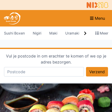
Menu
Sushi Boxen
Nigiri
Maki
Uramaki
Gunkan
Meer
Te
Vul je postcode in om erachter te komen of we op je
adres bezorgen.