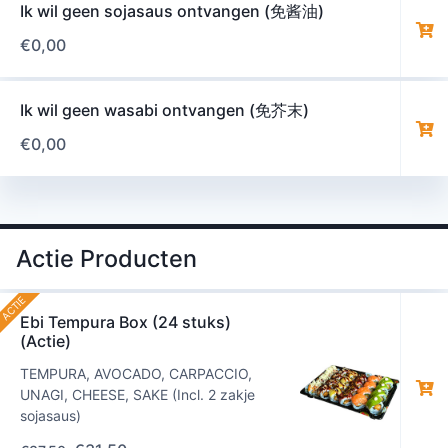
Ik wil geen sojasaus ontvangen (免酱油)
€
0,00
Ik wil geen wasabi ontvangen (免芥末)
€
0,00
Actie Producten
ACTIE
Ebi Tempura Box (24 stuks)
(Actie)
TEMPURA, AVOCADO, CARPACCIO,
UNAGI, CHEESE, SAKE (Incl. 2 zakje
sojasaus)