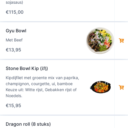
sojasaus)
€
115,00
Gyu Bowl
Met Beef
€
13,95
Stone Bowl Kip (鸡)
Kipdijfilet met groente mix van paprika,
champignon, courgette, ui, bamboe
Keuze uit: Witte rijst, Gebakken rijst of
Noedels.
€
15,95
Dragon roll (8 stuks)